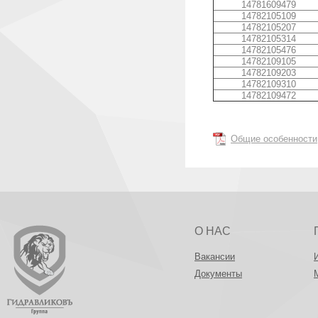
14781609479
14782105109
14782105207
14782105314
14782105476
14782109105
14782109203
14782109310
14782109472
Общие особенности
О НАС
Вакансии
Документы