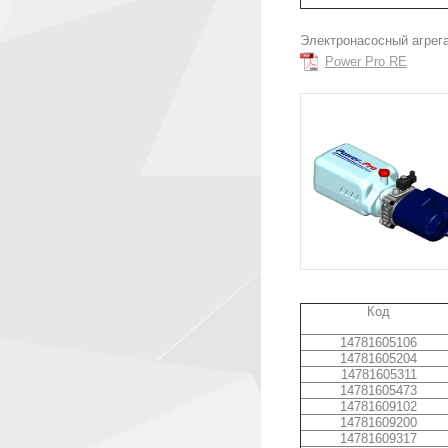
Электронасосный агрег
Power Pro RE
Код
14781605106
14781605204
14781605311
14781605473
14781609102
14781609200
14781609317